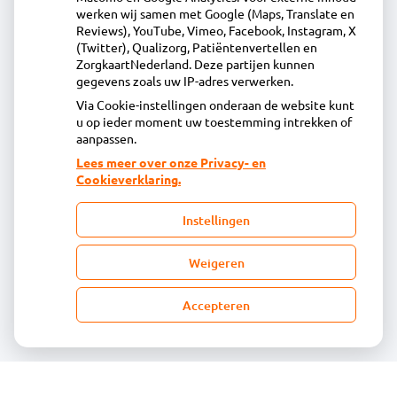
Tochtwaard 5, 1824EZ Alkmaar
werken wij samen met Google (Maps, Translate en
072-5628844
Reviews), YouTube, Vimeo, Facebook, Instagram, X
(Twitter), Qualizorg, Patiëntenvertellen en
info@apotheekhuiswaard.nl
ZorgkaartNederland. Deze partijen kunnen
Inschrijven
gegevens zoals uw IP-adres verwerken.
Via Cookie-instellingen onderaan de website kunt
u op ieder moment uw toestemming intrekken of
Centrale administratie
aanpassen.
Lees meer over onze Privacy- en
Cookieverklaring.
Heeft u vragen of opmerkingen over uw
toegestuurde rekening van de apotheek?
Instellingen
declaratie@acdaphagroep.nl
Weigeren
Accepteren
Volg ons
Bezoek
onze
facebook
pagina
© Acdapha Groep