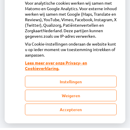
Voor analytische cookies werken wij samen met
Acdapha Apotheek Huiswaard
Matomo en Google Analytics. Voor externe inhoud
Tochtwaard 5, 1824EZ Alkmaar
werken wij samen met Google (Maps, Translate en
072-5628844
Reviews), YouTube, Vimeo, Facebook, Instagram, X
(Twitter), Qualizorg, Patiëntenvertellen en
info@apotheekhuiswaard.nl
ZorgkaartNederland. Deze partijen kunnen
Inschrijven
gegevens zoals uw IP-adres verwerken.
Via Cookie-instellingen onderaan de website kunt
u op ieder moment uw toestemming intrekken of
Centrale administratie
aanpassen.
Lees meer over onze Privacy- en
Cookieverklaring.
Heeft u vragen of opmerkingen over uw
toegestuurde rekening van de apotheek?
Instellingen
declaratie@acdaphagroep.nl
Weigeren
Accepteren
Volg ons
Bezoek
onze
facebook