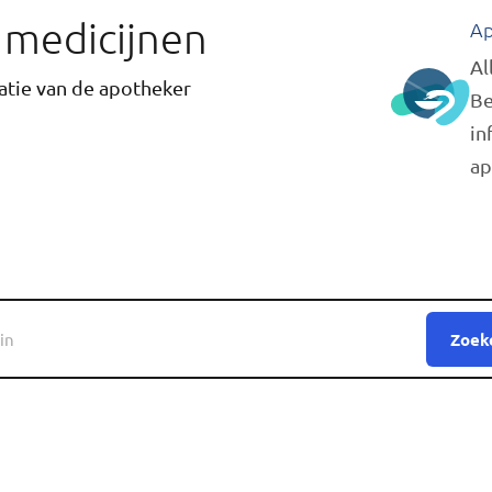
r medicijnen
Ap
Al
tie van de apotheker
Be
in
ap
Zoek