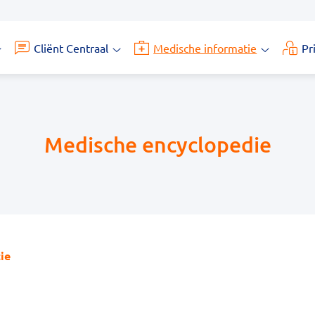
Cliënt Centraal
Medische informatie
Pr
iensten
Cliënt
Medische
submenu
Centraal
informatie
submenu
submenu
Medische encyclopedie
ie