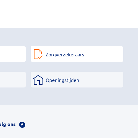
Zorgverzekeraars
Openingstijden
olg ons
Bezoek
onze
facebook