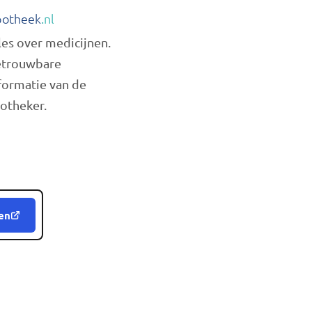
otheek
.nl
les over medicijnen.
trouwbare
formatie van de
otheker.
en