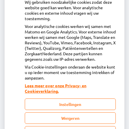
Wij gebruiken noodzakelijke cookies zodat deze
website goed kan werken. Voor analytische
Contact
cookies en externe inhoud vragen wij uw
toestemming.
Voor analytische cookies werken wij samen met
Acdapha Apotheek Huiswaard
Matomo en Google Analytics. Voor externe inhoud
Tochtwaard 5, 1824EZ Alkmaar
werken wij samen met Google (Maps, Translate en
072-5628844
Reviews), YouTube, Vimeo, Facebook, Instagram, X
(Twitter), Qualizorg, Patiëntenvertellen en
info@apotheekhuiswaard.nl
ZorgkaartNederland. Deze partijen kunnen
Inschrijven
gegevens zoals uw IP-adres verwerken.
Via Cookie-instellingen onderaan de website kunt
u op ieder moment uw toestemming intrekken of
Centrale administratie
aanpassen.
Lees meer over onze Privacy- en
Cookieverklaring.
Heeft u vragen of opmerkingen over uw
toegestuurde rekening van de apotheek?
Instellingen
declaratie@acdaphagroep.nl
Weigeren