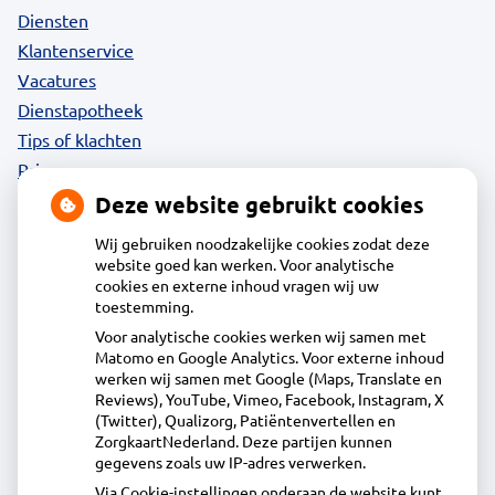
Diensten
Klantenservice
Vacatures
Dienstapotheek
Tips of klachten
Privacy
Deze website gebruikt cookies
Wij gebruiken noodzakelijke cookies zodat deze
website goed kan werken. Voor analytische
Contact
cookies en externe inhoud vragen wij uw
toestemming.
Voor analytische cookies werken wij samen met
Acdapha Apotheek Huiswaard
Matomo en Google Analytics. Voor externe inhoud
Tochtwaard 5, 1824EZ Alkmaar
werken wij samen met Google (Maps, Translate en
072-5628844
Reviews), YouTube, Vimeo, Facebook, Instagram, X
(Twitter), Qualizorg, Patiëntenvertellen en
info@apotheekhuiswaard.nl
ZorgkaartNederland. Deze partijen kunnen
Inschrijven
gegevens zoals uw IP-adres verwerken.
Via Cookie-instellingen onderaan de website kunt