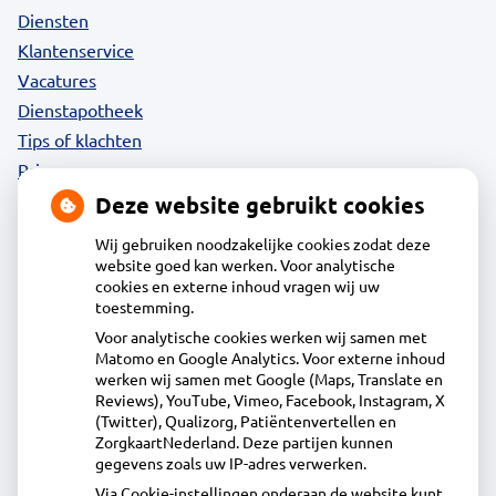
Diensten
Klantenservice
Vacatures
Dienstapotheek
Tips of klachten
Privacy
Deze website gebruikt cookies
Wij gebruiken noodzakelijke cookies zodat deze
website goed kan werken. Voor analytische
Contact
cookies en externe inhoud vragen wij uw
toestemming.
Voor analytische cookies werken wij samen met
Acdapha Apotheek Huiswaard
Matomo en Google Analytics. Voor externe inhoud
Tochtwaard 5, 1824EZ Alkmaar
werken wij samen met Google (Maps, Translate en
072-5628844
Reviews), YouTube, Vimeo, Facebook, Instagram, X
(Twitter), Qualizorg, Patiëntenvertellen en
info@apotheekhuiswaard.nl
ZorgkaartNederland. Deze partijen kunnen
Inschrijven
gegevens zoals uw IP-adres verwerken.
Via Cookie-instellingen onderaan de website kunt